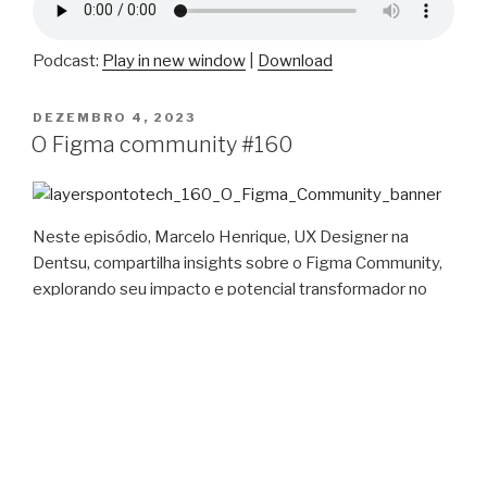
Podcast:
Play in new window
|
Download
PUBLICADO
DEZEMBRO 4, 2023
EM
O Figma community #160
Neste episódio, Marcelo Henrique, UX Designer na
Dentsu, compartilha insights sobre o Figma Community,
explorando seu impacto e potencial transformador no
mundo do design de experiência do usuário (UX).
Descubra como essa plataforma colaborativa redefine a
interação entre designers e impulsiona a inovação na
comunidade de design.
Participantes
Luiz Lima
, Host, Designer e Instrutor na Alura