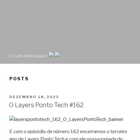
Escute onde quiser:
POSTS
PUBLICADO
DEZEMBRO 18, 2023
EM
O Layers Ponto Tech #162
E com o episódio de número 162 encerramos o terceiro
ano de Layers Ponto Tech e com ele nossa jornada de